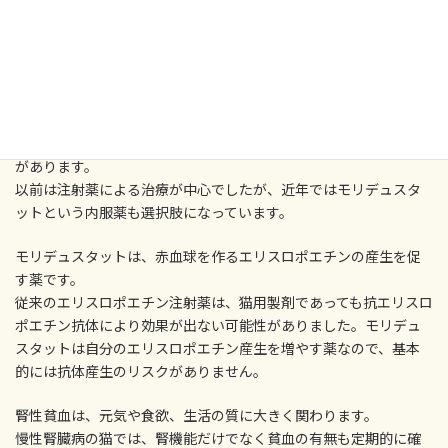
腎性貧血にも新しい治療選択肢が
あります
慢性腎臓病が進行すると、腎性貧血と呼ばれる貧血が起こること
があります。
以前は注射薬による治療が中心でしたが、近年ではモリデュスタ
ットという内服薬も選択肢になっています。
モリデュスタットは、赤血球を作るエリスロポエチンの産生を促
す薬です。
従来のエリスロポエチン注射薬は、猫用製剤であっても抗エリスロ
ポエチン抗体により効果が出ない可能性がありました。モリデュ
スタットは自分のエリスロポエチン産生を増やす薬なので、基本
的には抗体産生のリスクがありません。
腎性貧血は、元気や食欲、生活の質に大きく関わります。
慢性腎臓病の猫では、腎機能だけでなく貧血の有無も定期的に確