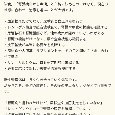
法食」「腎臓病だから点滴」と単純に決めるのではなく、現在の
状態に合わせて治療を選ぶことが大切です。
・血液検査だけでなく、尿検査と血圧測定を行う
・レントゲン検査や超音波検査で、腎臓や尿管の状態を確認する
・尿管結石や腎臓腫瘍など、他の病気が隠れていないか考える
・腎臓の機能だけでなく、尿や全身状態も確認する
・皮下補液が本当に必要かを判断する
・療法食や内服薬、サプリメントを、その子と飼い主さまに合わ
せて選ぶ
・リン、カルシウム、貧血を定期的に確認する
・必要に応じて新しい検査や治療も検討する
慢性腎臓病は、長く付き合っていく病気です。
だからこそ、最初の評価と、その後のモニタリングがとても重要で
す。
「腎臓病と言われたけれど、尿検査や血圧測定をしていない」
「レントゲンやエコーで腎臓や尿管を確認していない」
「点滴を続けているが、本当に必要なのか分からない」