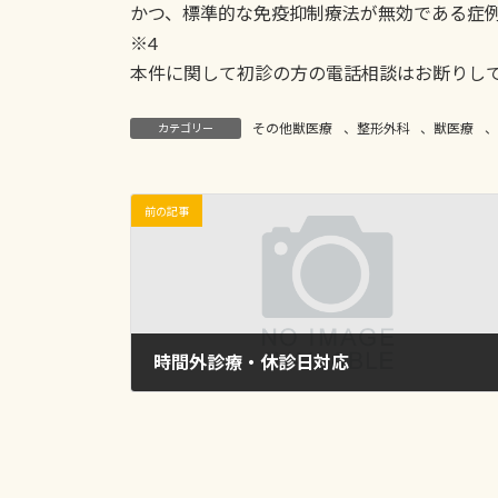
かつ、標準的な免疫抑制療法が無効である症
※4
本件に関して初診の方の電話相談はお断りし
その他獣医療
、
整形外科
、
獣医療
、
カテゴリー
前の記事
時間外診療・休診日対応
2023年9月20日