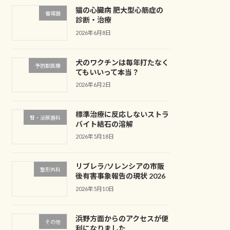
猫の心臓病 肥大型心筋症の
循環器
診断・治療
2026年6月8日
犬のワクチンは毎年打たなく
予防獣医療
てもいいって本当？
2026年6月2日
標準治療に反応しないストラ
腎・泌尿器科
バイト結石の溶解
2026年5月18日
リブレラ/ソレンシアの市販
整形外科
後有害事象報告の現状 2026
2026年5月10日
浜野方面からのアクセスが便
その他
利になりました