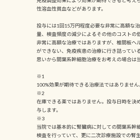
免疫調整効果により効果が期待できると考え
性溶血性貧血などがあります。
投与には1回15万円程度必要な非常に高額な
量、検査頻度の減少によるその他のコストの
非常に高額な治療ではありますが、椎間板ヘ
ができない、免疫疾患の治療に行き詰ってい
思いから間葉系幹細胞治療をお考えの場合は
※1
100%効果が期待できる治療法ではありません
※2
在庫できる薬ではありません。投与日時を決め
与します。
※3
当院では基本的に腎臓病に対しての間葉系幹
検査を行っていて、更に二次診療施設での腎