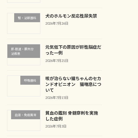
犬のホルモン反応性尿失禁
腎・泌尿器科
2026年7月26日
元気低下の原因が肝性脳症だ
肝-胆道・膵外分
った一例
泌疾患
2026年7月21日
咳が治らない猫ちゃんのセカ
呼吸器科
ンドオピニオン 猫喘息につ
いて
2026年7月15日
貧血の鑑別 骨髄穿刺を実施
血液・免疫異常
した症例
2026年7月3日