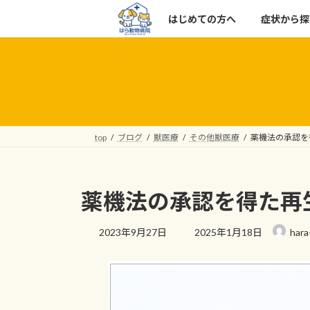
コ
ナ
はじめての方へ
症状から探
ン
ビ
テ
ゲ
ン
ー
ツ
シ
へ
ョ
ス
ン
キ
に
top
ブログ
獣医療
その他獣医療
薬機法の承認を
ッ
移
プ
動
薬機法の承認を得た再
最
2023年9月27日
2025年1月18日
hara
終
更
新
日
時