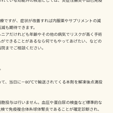
られている効能外の疾患としては、炎症性腸炎や自己免疫
治療ですが、症状が改善すれば内服薬やサプリメントの減
低減も期待できます。
ルニアだけれども年齢やその他の病気でリスクが高く手術
るができることがあるなら何でもやってあげたい、などの
当院までご相談ください。
。
て、当日に－80℃で輸送されてくる本剤を解凍後点滴投
細胞投与は行いません。血圧や蛋白尿の検査など標準的な
生検で免疫複合体糸球体腎炎であることが確定診断され、