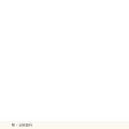
循環器
感染症
救急科
整形外科
歯科
消化器
生殖器・乳腺
療法食・サプリメント
皮膚・耳科
眼科
神経科
肝-胆道・膵外分泌疾患
腎・泌尿器科