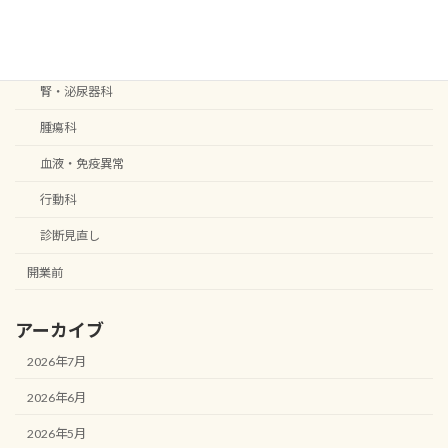
神経科
肝-胆道・膵外分泌疾患
腎・泌尿器科
腫瘍科
血液・免疫異常
行動科
診断見直し
開業前
アーカイブ
2026年7月
2026年6月
2026年5月