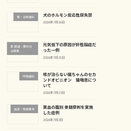
犬のホルモン反応性尿失禁
腎・泌尿器科
2026年7月26日
元気低下の原因が肝性脳症だ
肝-胆道・膵外分
った一例
泌疾患
2026年7月21日
咳が治らない猫ちゃんのセカ
呼吸器科
ンドオピニオン 猫喘息につ
いて
2026年7月15日
貧血の鑑別 骨髄穿刺を実施
血液・免疫異常
した症例
2026年7月3日