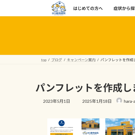
コ
ナ
はじめての方へ
症状から探
ン
ビ
テ
ゲ
ン
ー
ツ
シ
へ
ョ
ス
ン
キ
に
top
ブログ
キャンペーン案内
パンフレットを作成
ッ
移
プ
動
パンフレットを作成し
最
2023年5月1日
2025年1月18日
hara-
終
更
新
日
時