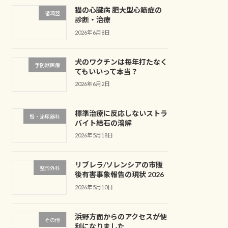
猫の心臓病 肥大型心筋症の
循環器
診断・治療
2026年6月8日
犬のワクチンは毎年打たなく
予防獣医療
てもいいって本当？
2026年6月2日
標準治療に反応しないストラ
腎・泌尿器科
バイト結石の溶解
2026年5月18日
リブレラ/ソレンシアの市販
整形外科
後有害事象報告の現状 2026
2026年5月10日
浜野方面からのアクセスが便
その他
利になりました